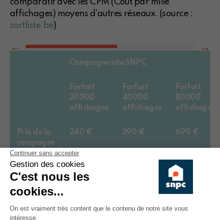
comparatif avec les CPM (Coût par mille
affichages) moyens d'autres réseaux. (source :
sortliste.be
)
Campagne site SNPC
Forfait
Forfait
Forfait
20000
40000
80000
affichages
affichages
affichages
Prix de la
240 €
390 €
690 €
campagne
CPM
12,50 €
10,00 €
8,625 €
Avantages du site SNPC :