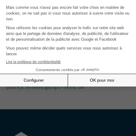
un espace publicitaire isolé dans un article lu
et non noyé dans un fil d'actualité
des lecteurs qui correspondent à votre public
cible
Infos pour dimensions et fichiers utiles :
cliquer ici
Contact :
Patrick Willems - 0491/151575
patrick.willems@snpc-nems.be