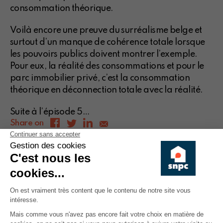
consommation théorique.
Voilà encore une preuve du surréalisme belge et
surtout d’un manque de cohérence totale lorsque
les pouvoirs publics doivent montrer l’exemple.
Pour eux, la réalité des consommations et pour le
parc immobilier privé, c’est la consommation
théorique en déconnection totale avec la réalité.
Suite à l’épisode 5…
Share on
Avez-vous trouvé cet article
1856
intéressant ?
Cet article n'est valide qu'à la date où il a été publié.
Articles similaires