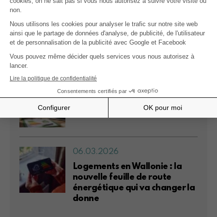
05.06.2026
Certificat PEB erroné et vente
immobilière : l'acquéreur
peut-il obtenir réparation ?
05.06.2026
:: Webinaire :: La performance
énergétique (PEB) à Bruxelles
06.03.2026
Logements en Wallonie : la
nouvelle feuille de route
énergétique qui va changer la
donne