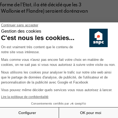
orme de l'Etat, il a été décidé que les 3
, Wallonie et Flandre) seraient dorénavan
is pas figée
tive, composée à parité de représentants des
 Cet avis n’est pas contraignant. Dès lors, si le
te décision, il lui sera toujours loisible de saisir le
ppliquer.
on les décisions à venir ainsi
recours est à l'étude et nous
valuer les situations où la