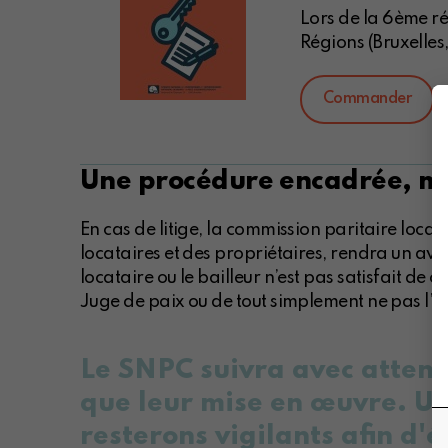
Lors de la 6ème réf
Régions (Bruxelles
Commander
Une procédure encadrée, ma
En cas de litige, la commission paritaire loca
locataires et des propriétaires, rendra un avis.
locataire ou le bailleur n’est pas satisfait de cet
Juge de paix ou de tout simplement ne pas l’a
Le SNPC suivra avec attenti
que leur mise en œuvre. Un 
resterons vigilants afin d'é