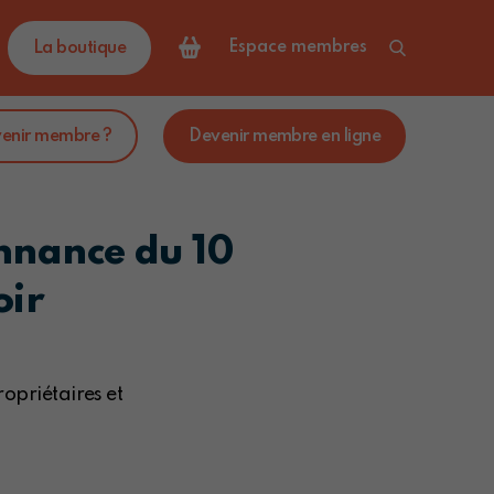
Espace membres
La boutique
venir membre ?
Devenir membre en ligne
onnance du 10
oir
opriétaires et