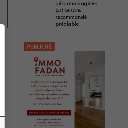
désormais agir en
justice sans
recommandé
préalable