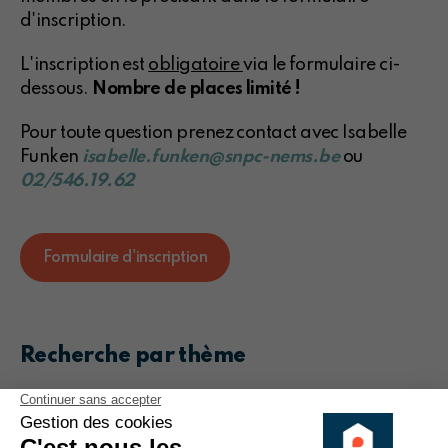
d'inscription.
L'inscription est
obligatoire
via le formulaire ci-
dessous.
Nombre de places limité !
Pour toute question prenez contact avec Isabelle
Funken
isabelle.funken@snpc-nems.be
ou
02/546.19.62
Formulaire d'inscription
Recherche par thème
urbanisme
donation
vente