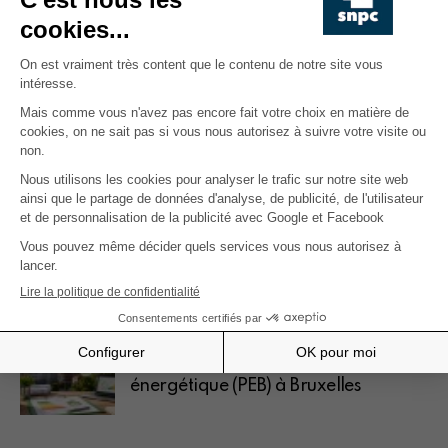
Plus de posts
11.06.2026
Conférence à Arlon le 26 juin 2026
sur les litiges locatifs
9.06.2026
::Webconférence:: succession entre
conjoints
5.06.2026
:: Webinaire :: La performance
énergétique (PEB) à Bruxelles