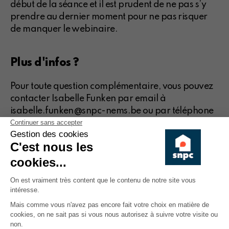
début de la séance et il est prudent de ne pas s’y
prendre au dernier moment pour ne pas risquer
de manquer le webinaire.
Plus d'infos ?
Pour toute question complémentaire, vous pouvez
contacter Isabelle Funken par email à
isabelle.funken@snpc-nems.be ou par téléphone
au 02/546.19.62
Veuillez noter qu'il n'y aura pas de possibilité de
voir la conférence en différé/replay.
Inscription