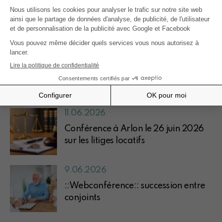
Recherche par thème
succession
donation
Plus de posts
11.06.2026
Conférence à Arlon le 26 juin 2026
sur les litiges locatifs
9.06.2026
::Webconférence:: succession entre
conjoints