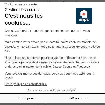
crédit. Si, dans le cas d’un crédit conclu par
l’A.C.P., certains copropriétaires ne remboursent
pas mensuellement, la part qu’ils doivent
acquitter en fonction de leurs quotités, que va-t-il
se passer ? »
.
Et il en résulte souvent un blocage et une absence
de décision.
Nous avons déjà expliqué le mécanisme de
l’assurance-crédit et la subrogation par elle, du
copropriétaire défaillant, l’assureur payant ainsi
en lieu et place de ce dernier et se retournant
ultérieurement contre lui, la réclamation ne
devenant plus ainsi le fait de l’A.C.P. mais de
l’assureur.
Cette piste de financement doit être davantage
étudiée par les Copropriétés et il sera attendu avec