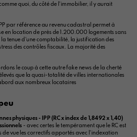
comme quoi, du côté de l'immobilier, il y aurait
l'IPP par référence au revenu cadastral permet à
se en location de près de 1.200.000 logements sans
a tenue d'une comptabilité, la justification des
stress des contrôles fiscaux. La majorité des
tordons le coup à cette autre fake news de la cherté
élevés que la quasi-totalité de villes internationales
 d'abord aux nombreux locataires
 peu
onnes physiques - IPP (RC x index de 1,8492 x 1,40)
ssionnels
- avec certes le tempérament que le RC est
de vue les correctifs apportés avec l'indexation