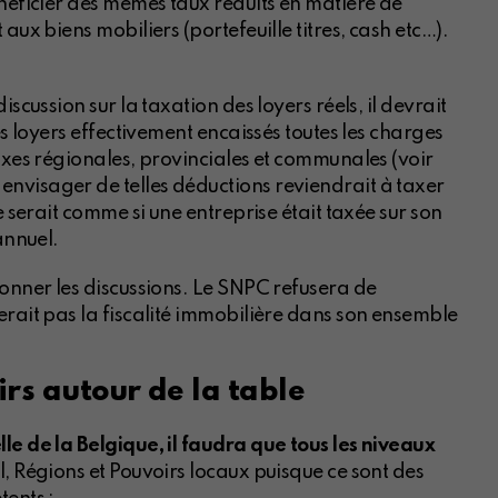
énéficier des mêmes taux réduits en matière de
aux biens mobiliers (portefeuille titres, cash etc…).
scussion sur la taxation des loyers réels, il devrait
es loyers effectivement encaissés toutes les charges
axes régionales, provinciales et communales (voir
nvisager de telles déductions reviendrait à taxer
e serait comme si une entreprise était taxée sur son
annuel.
sonner les discussions. Le SNPC refusera de
erait pas la fiscalité immobilière dans son ensemble
irs autour de la table
le de la Belgique, il faudra que tous les niveaux
, Régions et Pouvoirs locaux puisque ce sont des