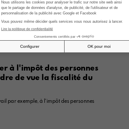
(hors index) :
+ 71 %
stral – imputation du précompte immobilier x 1,40
 taux d'indexation sera de 1,8230. EN 2020, taux
revenus locatifs, en fonction du niveau du
%.
ter à l'impôt des personnes
dre de vue la fiscalité du
vail par exemple, à l'impôt des personnes