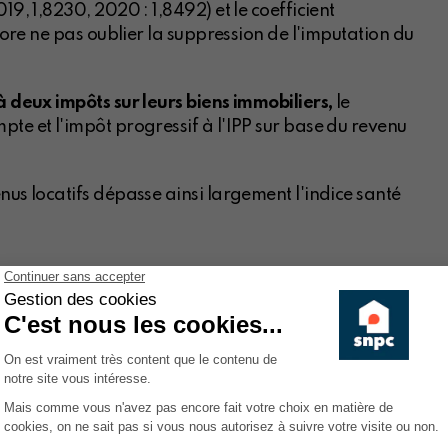
19, 1,8230, 2020 : 1,8492) et le coefficient
ncore ne pas oublier la suppression de l'imputation du
à deux impôts sur leurs biens immobiliers,
le
te et l'impôt progressif à l'IPP sur base du revenu
nus locatifs dépasse ainsi largement l'indice santé
 le logement depuis la dernière
) jusqu'en 2018 (*)
 à 2012 :
+ 234 %
e 1980 à 2012 :
+ 163 %