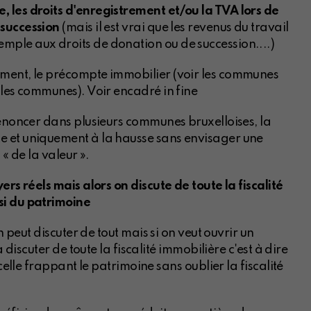
e, les droits d'enregistrement et/ou la TVA lors de
e succession
(mais il est vrai que les revenus du travail
emple aux droits de donation ou de succession....)
ment, le précompte immobilier (voir les communes
et les communes). Voir encadré in fine
dénoncer dans plusieurs communes bruxelloises, la
e et uniquement à la hausse sans envisager une
« de la valeur ».
ers réels mais alors on discute de toute la fiscalité
si du patrimoine
n peut discuter de tout mais si on veut ouvrir un
 discuter de toute la fiscalité immobilière c'est à dire
celle frappant le patrimoine sans oublier la fiscalité