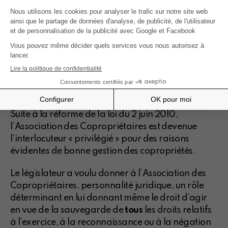
5ème édition
Quelles sont les règles à suivre pour
convoquer une assemblée générale ?
Comment mettre un point à l'ordre du jour ?
Comme
Commander
Suite à la réforme de la loi du 2 juin 2010,
l’Association des Copropriétaires est devenue
l’interlocuteur « privilégié » pour des raisons
évidentes de bonne gestion des copropriétés.
Le législateur a voulu donner à l’Association des
Copropriétaires, personnalité juridique, un rôle
déterminant en lui donnant même le droit d’agir
en vue de la sauvegarde de
tous
les droits relatifs
à l’exercice, à la reconnaissance ou à la négation