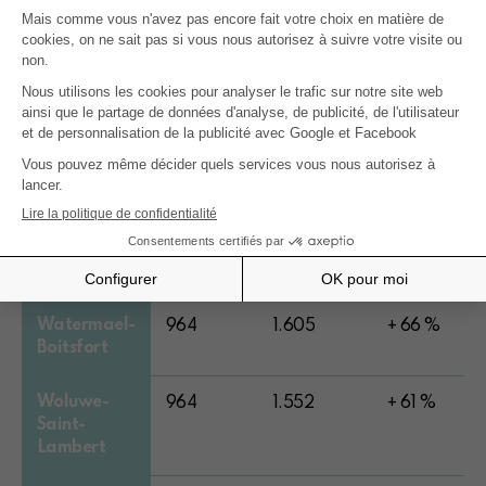
Molenbeek-
851
1.234
+ 45 %
Saint-Jean
Saint-Gilles
872
1.397
+ 60 %
Saint-Josse-
791
1.392
+ 76 %
ten-Noode
Schaerbeek
908
1.408
+ 55 %
Uccle
954
1.470
+ 54 %
Watermael-
964
1.605
+ 66 %
Boitsfort
Woluwe-
964
1.552
+ 61 %
Saint-
Lambert