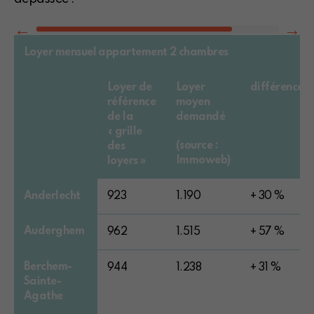
Loyer mensuel appartement 2 chambres
Loyer de
Loyer
différence
référence
moyen
de la
demandé
« grille
(source :
des
Immoweb)
loyers »
Anderlecht
923
1.190
+ 30 %
Auderghem
962
1.515
+ 57 %
Berchem-
944
1.238
+ 31 %
Sainte-
Agathe