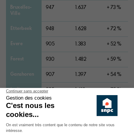
Bruxelles-
947
1.637
+ 73 %
Ville
Etterbeek
948
1.628
+ 72 %
Evere
905
1.383
+ 52 %
Forest
930
1.482
+ 59 %
Ganshoren
907
1.397
+ 54 %
Ixelles
925
1.618
+ 75 %
Jette
928
1.239
+ 33 %
Koekelberg
923
1.158
+ 25 %