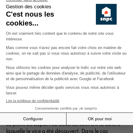
invoquer un problème de conformité de la chose
vendue. En l’espèce, le tribunal estime que
l’acheteur a agréé la chose vendue et ne dispose
plus que de l’action en garantie des vices cachés.
La garantie des vices cachés et le bref délai
Comme nous avons pu l’évoquer au point
précédent, le Tribunal a donc estimé que la seule
action possible pour l’acheteur était la garantie
des vices cachés. Toutefois, l’article 1648 ancien du
Code civil énonce que l’action doit être intentée
par l’acquéreur dans un bref délai, suivant la
nature des vices rédhibitoires, et l’usage du lieu où
la vente a été faite. À défaut, le magistrat rappelle
que l’action est irrecevable conformément à la loi.
Le point de départ du délai est souvent la date à
laquelle le vice a été découvert. Dans le cas