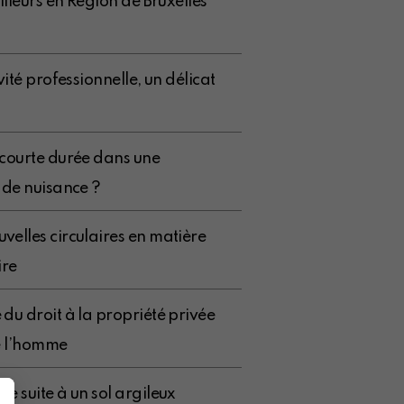
illeurs en Région de Bruxelles
vité professionnelle, un délicat
 courte durée dans une
 de nuisance ?
velles circulaires en matière
ire
du droit à la propriété privée
de l’homme
e suite à un sol argileux