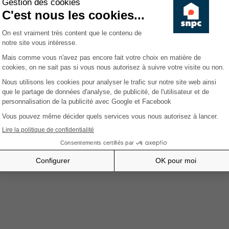
La Caisse des Dépôts et Con
pour vos cautions locatives
Coefficients de fermage des
maximale en 2022
Conférence à Mons : La réf
:: Webinaire :: Aperçu du d
d'habitations of Vlaams 