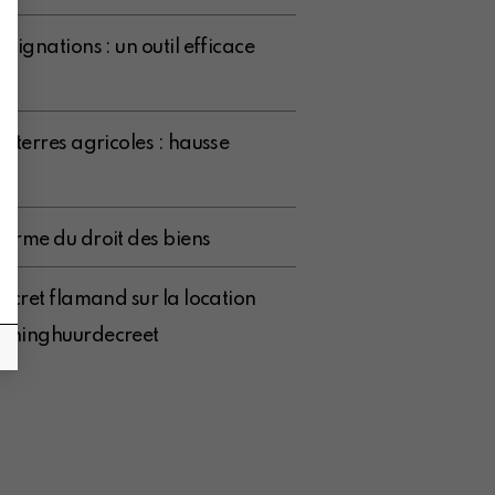
signations : un outil efficace
 terres agricoles : hausse
orme du droit des biens
écret flamand sur la location
woninghuurdecreet