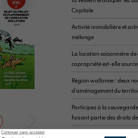
Ils veulent éradiquer les ba
Capitale
Activité immobilière et acti
mélange
La location saisonnière de
copropriété est-elle source
Région wallonne : deux nou
d’aménagement du territo
Participez à la sauvegarde 
faisant partie des droits 
Fissures dans votre immeubl