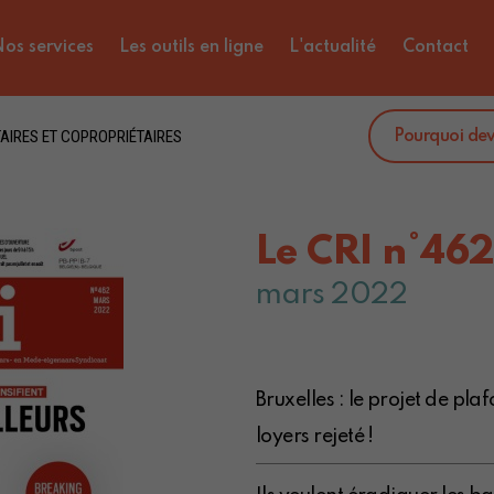
os services
Les outils en ligne
L'actualité
Contact
AIRES ET COPROPRIÉTAIRES
Pourquoi de
Le CRI n°46
mars 2022
Bruxelles : le projet de pl
loyers rejeté !