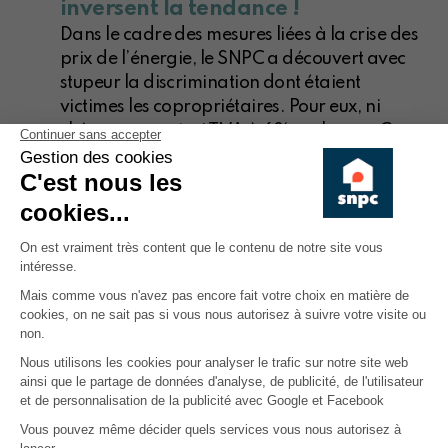
inversent la tendance !
Dans le cadre des mesures liées à la crise des
prix de l’énergie, le SNPC a découvert avec
stupeur la discrimination dont étaient
victimes les copropriétaires. Pour eux, ni
chèque mazout, ni TVA à 6% sur le gaz. Ce
n’était tout simplement pas imaginable !
2 1 2026
- L'actualité - Article
Pause café avec Patrick Willems : «
Construire aujourd’hui le SNPC de
demain »
Engagé et attentif aux réalités de terrain,
Patrick Willems est depuis huit ans le
secrétaire général du SNPC. Dans cette Pause
Café, il nous parle du SNPC, de son évolution
et de la manière dont il se construit pour