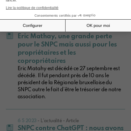
l’avenir
1 11 2023
- L'actualité - Article
Eric Mathay, une grande perte
pour le SNPC mais aussi pour les
propriétaires et les
copropriétaires
Eric Matahy est décédé ce 27 septembre est
décédé. Il fut pendant près de 10 ans le
président de la Régionale bruxelloise du
SNPC outre le fait d’être le trésorier de notre
association.
6 5 2023
- L'actualité - Article
SNPC contre ChatGPT : nous avons