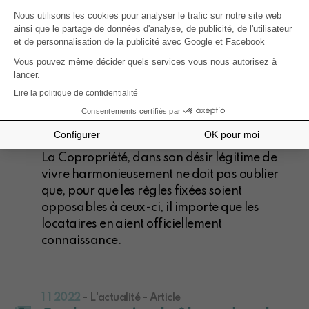
de l'Agent immobilier, lors de la conclusion
d'un contrat entre ces deux parties, serait
fastidieuse
5 2 2022
- L'actualité - Article
Quelques sujets brûlants de
copropriétés (suite)
La Copropriété, dans son désir légitime de
vivre harmonieusement ne doit pas oublier
que, pour que les règles fixées soient
opposables à ceux-ci, il importe que les
locataires en aient officiellement
connaissance.
1 1 2022
- L'actualité - Article