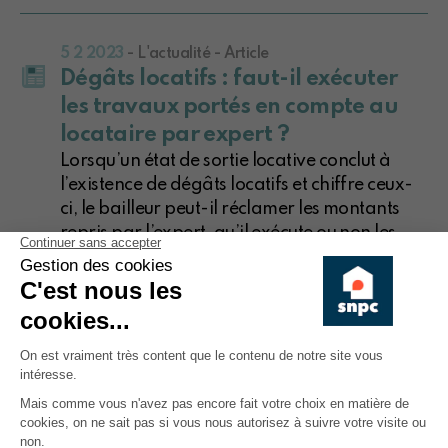
5 2 2023
- L'actualité - Article
Dégâts locatifs : faut-il exécuter
les travaux portés en compte au
locataire par expert ?
Lorsqu’un état de sortie locative conclut à
l’existence de dégâts locatifs et chiffre ceux-
ci, le bailleur peut-il réclamer les montants
repris par l’expert, qu’il exécute ou non les
travaux ?
4 11 2021
- L'actualité - Article
Propriétaire vendeur et agent
immobilier : une relation délicate
L'analyse de toutes les obligations, tant à
charge du propriétaire vendeur qu'à charge